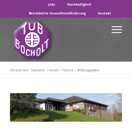
Jobs
Nachhaltigkeit
Betriebliche Gesundheitsförderung
Kontakt
Du bist hier:
Startseite
/
Verein
/
Service
/
Bildungspaket