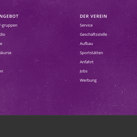
ANGEBOT
DER VEREIN
/-gruppen
Service
dio
Geschäftsstelle
se
Aufbau
skurse
Sportstätten
Anfahrt
en
Jobs
Werbung