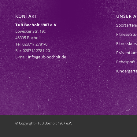
KONTAKT
UNSER 
TuB Bocholt 1907 e.V.
Sportarten
Lowicker Str. 19c
Fitness-Stu
46395 Bocholt
Fitnesskur
Tel. 02871/ 2781-0
Fax 02871/ 2781-20
Prävention
E-mail:
info@tub-bocholt.de
Rehasport
Kindergart
© Copyright - TuB Bocholt 1907 e.V.