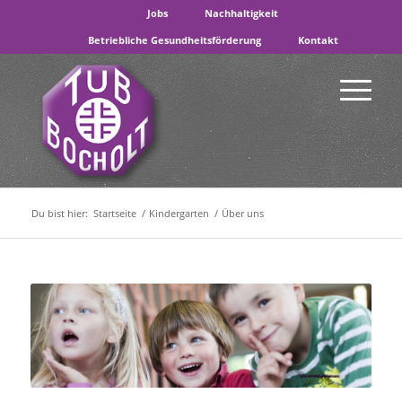
Jobs
Nachhaltigkeit
Betriebliche Gesundheitsförderung
Kontakt
Du bist hier:
Startseite
/
Kindergarten
/
Über uns