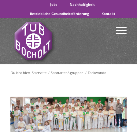
Jobs
Nachhaltigkeit
Betriebliche Gesundheitsförderung
Kontakt
Du bist hier:
Startseite
/
Sportarten/-gruppen
/
Taekwondo