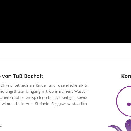
 von TuB Bocholt
Kon
 richtet sich an Kinder und Jugendliche ab 5
und angstfreier Umgang mit dem Element Wasser
sieren auf einem spielerischen, vielseitigen sowie
hwimmschule von Stefanie Seggewiss, staatlich
t.