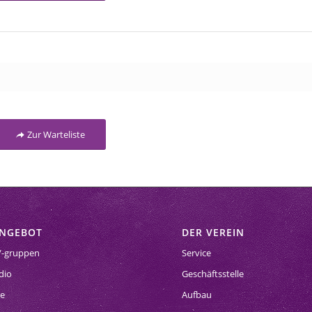
Zur Warteliste
ANGEBOT
DER VEREIN
/-gruppen
Service
dio
Geschäftsstelle
se
Aufbau