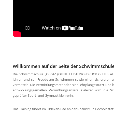
Willkommen auf der Seite der Schwimmschule
Die Schwimmschule „OLGA“ (OHNE LEISTUNGSDRUCK GEHTS AUCH)
Jahren und soll Freude am Schwimmen sowie einen sichereren 
vermitteln. Die Vermittlungsmethoden sind lehrplangestützt und ba
entwicklungsgemäßen Vermittlungsansatz. Geleitet wird die Sc
geprüfter Sport- und Gymnastiklehrerin.
Das Training findet im Fildeken-Bad an der Rheinstr. in Bocholt stat