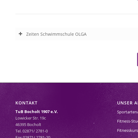
Zeiten Schwimmschule OLGA
KONTAKT
UNSER 
TuB Bocholt 1907 e.V.
Sportarten
Lowicker Str. 19c
Fitness-Stu
46395 Bocholt
Fitnesskur
Tel. 02871/ 2781-0
Fax 02871/ 2781-20