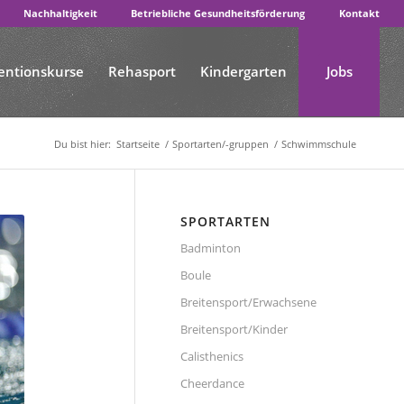
Nachhaltigkeit
Betriebliche Gesundheitsförderung
Kontakt
entionskurse
Rehasport
Kindergarten
Jobs
Du bist hier:
Startseite
/
Sportarten/-gruppen
/
Schwimmschule
SPORTARTEN
Badminton
Boule
Breitensport/Erwachsene
Breitensport/Kinder
Calisthenics
Cheerdance