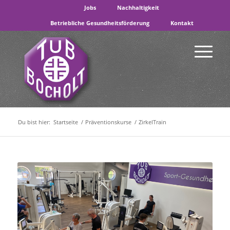
Jobs
Nachhaltigkeit
Betriebliche Gesundheitsförderung
Kontakt
Du bist hier:
Startseite
/
Präventionskurse
/
ZirkelTrain