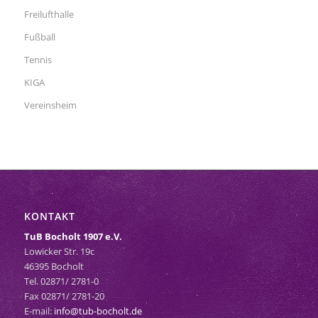
Freilufthalle
Fußball
Tennis
KIGA
Vereinsheim
KONTAKT
TuB Bocholt 1907 e.V.
Lowicker Str. 19c
46395 Bocholt
Tel. 02871/ 2781-0
Fax 02871/ 2781-20
E-mail:
info@tub-bocholt.de