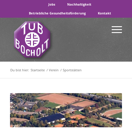
Jobs
Nachhaltigkeit
Betriebliche Gesundheitsförderung
Kontakt
Du bist hier:
Startseite
/
Verein
/
Sportstätten