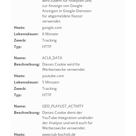
wird zudem für Analysen und
zur Anzeige von Google-
Anzeigen in Google-Diensten
für abgemeldete Nutzer
verwendet.
Hosts:
google.com
Lebensdauer:
6 Monate
Zweck:
Tracking
Typ:
HTTP
Name:
ACLK_DATA
Beschreibung:
Dieses Cookie wird für
Werbezwecke verwendet
Hosts:
youtube.com
Lebensdauer:
5 Minuten
Zweck:
Tracking
Typ:
HTTP
Name:
GED_PLAYLIST_ACTIVITY
Beschreibung:
Dieses Cookie dient der
YouTube-Integration und/oder
der Analyse und wird auch für
Werbezwecke verwendet.
Hosts:
www.tub-bocholt.de