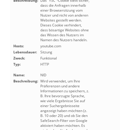
Beschreibung:
Das "YSC"-Cookie stellt sicher,
dass die Anfragen innerhalb
einer Browsersitzung vom
Nutzer und nicht von anderen
Websites gestellt werden.
Dieses Cookie verhindert,
dass bösartige Websites ohne
das Wissen des Nutzers im
Namen des Nutzers handeln.
Hosts:
youtube.com
Lebensdauer:
Sitzung
Zweck:
Funktional
Typ:
HTTP
Name:
NID
Beschreibung:
Wird verwendet, um Ihre
Präferenzen und andere
Informationen zu speichern, z.
B. Ihre bevorzugte Sprache,
wie viele Ergebnisse Sie auf
einer Suchergebnisseite
angezeigt haben möchten (z.
B. 10 oder 20) und ob Sie den
SafeSearch-Filter von Google
aktiviert haben möchten. Es