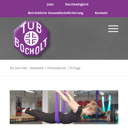
Jobs
Nachhaltigkeit
Betriebliche Gesundheitsförderung
Kontakt
Du bist hier:
Startseite
/
Fitnesskurse
/
FLYoga