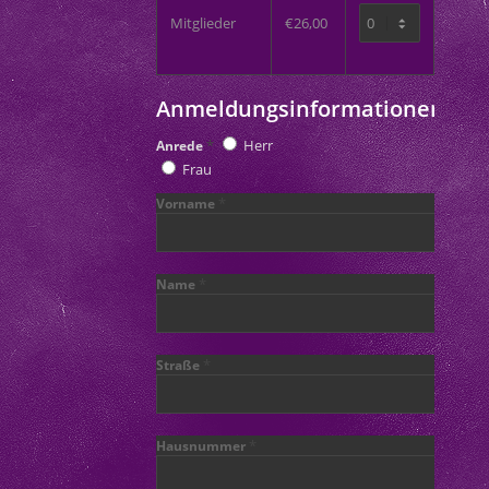
en Informationen
Mitglieder
€26,00
Anmeldungsinformationen
*
Herr
Anrede
Frau
*
Vorname
*
Name
*
Straße
*
Hausnummer