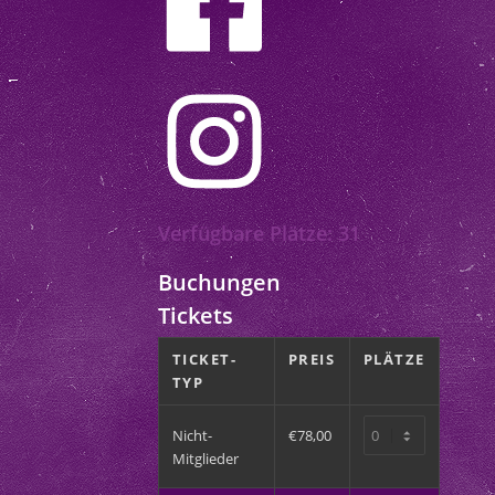
wahrungspflicht
e Mitgliedschaft
Verfügbare Plätze: 31
 Kündigungsfrist
ch Eingang der
Buchungen
Tickets
 vor dem ersten
ZZ00000337698)
TICKET-
PREIS
PLÄTZE
 die während des
TYP
arkasse Bocholt
Nicht-
€78,00
Mitglieder