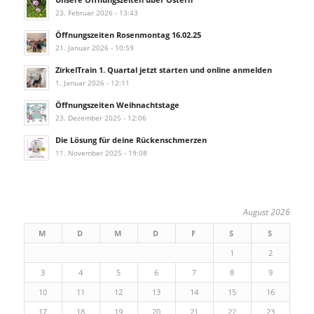
23. Februar 2026 - 13:43
Öffnungszeiten Rosenmontag 16.02.25
21. Januar 2026 - 10:59
ZirkelTrain 1. Quartal jetzt starten und online anmelden
1. Januar 2026 - 12:11
Öffnungszeiten Weihnachtstage
23. Dezember 2025 - 12:06
Die Lösung für deine Rückenschmerzen
11. November 2025 - 19:08
August 2026
M
D
M
D
F
S
S
1
2
3
4
5
6
7
8
9
10
11
12
13
14
15
16
17
18
19
20
21
22
23