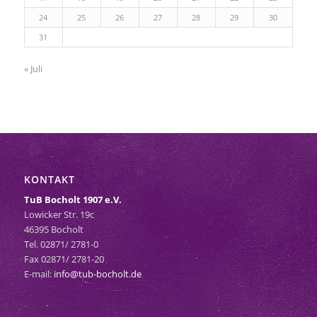
24
25
26
27
28
29
30
31
« Juli
KONTAKT
TuB Bocholt 1907 e.V.
Lowicker Str. 19c
46395 Bocholt
Tel. 02871/ 2781-0
Fax 02871/ 2781-20
E-mail:
info@tub-bocholt.de