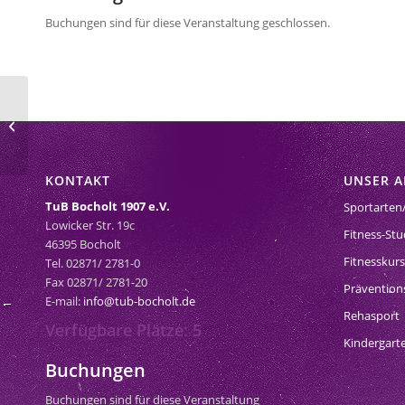
Buchungen sind für diese Veranstaltung geschlossen.
Aqua-Fitness im Vitalis 402
KONTAKT
UNSER 
TuB Bocholt 1907 e.V.
Sportarten
Lowicker Str. 19c
Fitness-Stu
46395 Bocholt
Fitnesskur
Tel. 02871/ 2781-0
Fax 02871/ 2781-20
Prävention
E-mail:
info@tub-bocholt.de
Rehasport
Verfügbare Plätze: 5
Kindergart
Buchungen
Buchungen sind für diese Veranstaltung