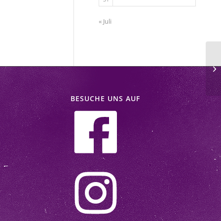
« Juli
Aq
BESUCHE UNS AUF