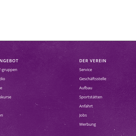
ANGEBOT
DER VEREIN
/-gruppen
Service
dio
Geschäftsstelle
se
Aufbau
skurse
Sportstätten
Anfahrt
en
Jobs
Werbung