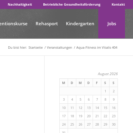
Nachhaltigkeit
Betriebliche Gesundheitsförderung
Kontakt
entionskurse
Rehasport
Kindergarten
Jobs
Du bist hier:
Startseite
/
Veranstaltungen
/
Aqua-Fitness im Vitalis 404
August 2026
M
D
M
D
F
S
S
1
2
3
4
5
6
7
8
9
10
11
12
13
14
15
16
17
18
19
20
21
22
23
24
25
26
27
28
29
30
31