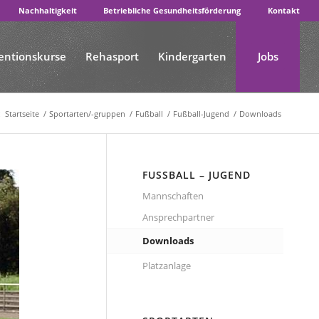
Nachhaltigkeit
Betriebliche Gesundheitsförderung
Kontakt
entionskurse
Rehasport
Kindergarten
Jobs
:
Startseite
/
Sportarten/-gruppen
/
Fußball
/
Fußball-Jugend
/
Downloads
FUSSBALL – JUGEND
Mannschaften
Ansprechpartner
Downloads
Platzanlage