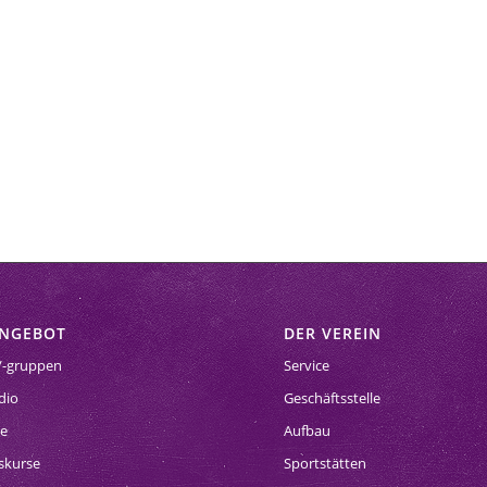
ANGEBOT
DER VEREIN
/-gruppen
Service
dio
Geschäftsstelle
se
Aufbau
skurse
Sportstätten