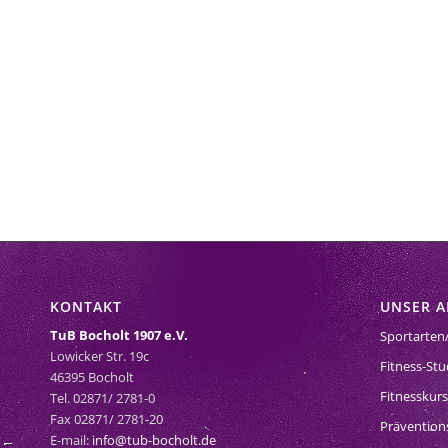
KONTAKT
UNSER 
TuB Bocholt 1907 e.V.
Sportarten
Lowicker Str. 19c
Fitness-Stu
46395 Bocholt
Fitnesskur
Tel. 02871/ 2781-0
Fax 02871/ 2781-20
Prävention
E-mail:
info@tub-bocholt.de