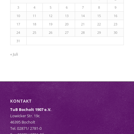
3
4
5
6
7
8
9
10
11
12
13
14
15
16
17
18
19
20
21
22
23
24
25
26
27
28
29
30
31
« Juli
KONTAKT
TuB Bocholt 1907 e.V.
Lowicker Str. 19c
46395 Bocholt
Tel. 02871/ 2781-0